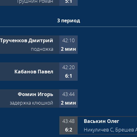
Трушнин Роман
5:1
3 период
Трученков Дмитрий
42:10
подножка
2 мин
42:20
Кабанов Павел
6:1
Фомин Игорь
43:44
задержка клюшкой
2 мин
43:48
Васькин Олег
6:2
Никуличев С, Брешев 