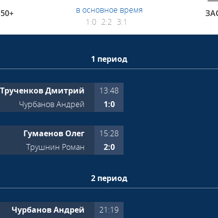
в основное время
50+
ЗА
1:0
2:2
3:1
1 период
Трученков Дмитрий
13:48
Чурбанов Андрей
1:0
Гумаенов Олег
15:28
Трушнин Роман
2:0
2 период
Чурбанов Андрей
21:19