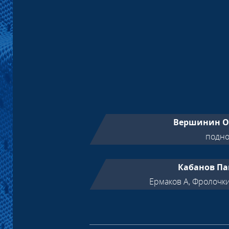
Вершинин О
подно
Кабанов Па
Ермаков А, Фролочк