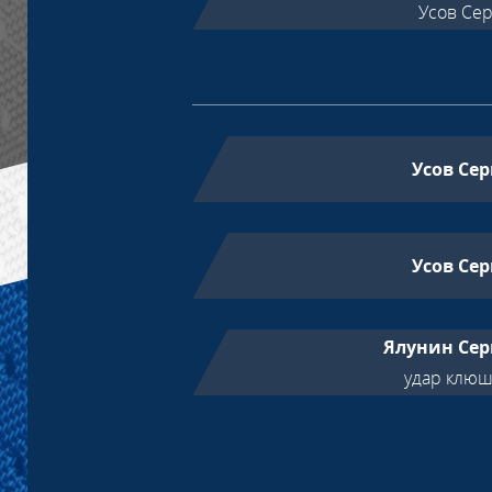
Усов Се
Усов Сер
Усов Сер
Ялунин Сер
удар клю