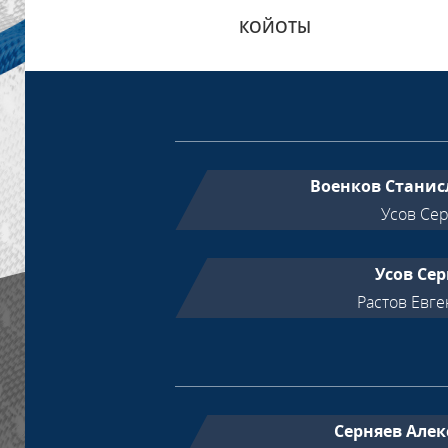
КОЙОТЫ
Военков Станис
Усов Се
Усов Сер
Растов Евг
Серняев Алек